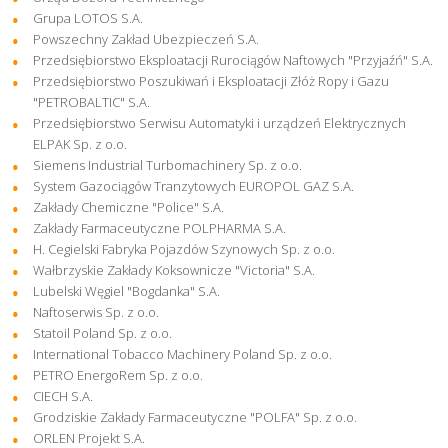
Grupa LOTOS S.A.
Powszechny Zakład Ubezpieczeń S.A.
Przedsiębiorstwo Eksploatacji Rurociągów Naftowych "Przyjaźń" S.A.
Przedsiębiorstwo Poszukiwań i Eksploatacji Złóż Ropy i Gazu
"PETROBALTIC" S.A.
Przedsiębiorstwo Serwisu Automatyki i urządzeń Elektrycznych
ELPAK Sp. z o.o.
Siemens Industrial Turbomachinery Sp. z o.o.
System Gazociągów Tranzytowych EUROPOL GAZ S.A.
Zakłady Chemiczne "Police" S.A.
Zakłady Farmaceutyczne POLPHARMA S.A.
H. Cegielski Fabryka Pojazdów Szynowych Sp. z o.o.
Wałbrzyskie Zakłady Koksownicze "Victoria" S.A.
Lubelski Węgiel "Bogdanka" S.A.
Naftoserwis Sp. z o.o.
Statoil Poland Sp. z o.o.
International Tobacco Machinery Poland Sp. z o.o.
PETRO EnergoRem Sp. z o.o.
CIECH S.A.
Grodziskie Zakłady Farmaceutyczne "POLFA" Sp. z o.o.
ORLEN Projekt S.A.