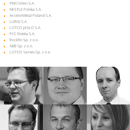
PKN Orlen S.A.
NESTLE Polska S.A.
ArcelorMittal Poland S.A.
LURGI S.A.
LOTOS JASŁO S.A.
PCC Rokita S.A.
Rockfin Sp. z o.o.
ABB Sp. z o.o.
LOTOS Serwis Sp. z o.o.