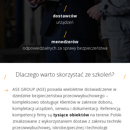
dostawców
urządzeń
menedżerów
odpowiedzialnych za sprawy bezpieczeństwa
Dlaczego warto skorzystać ze szkoleń?
ASE GROUP (ASE) posiada wieloletnie doświadczenie w
dziedzinie bezpieczeństwa przeciwwybuchowego –
kompleksowo obsługuje Klientów w zakresie doboru,
kompletacji urządzeń, serwisu i dokumentacji. Referencją
kompetencji firmy są
tysiące obiektów
na terenie Polski
zrealizowane z wykorzystaniem dostaw z zakresu techniki
przeciwwybuchowej, iskrobezpiecznej i technologii