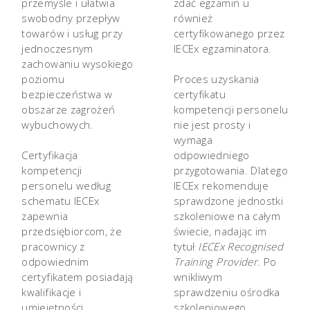
przemyśle i ułatwia
zdać egzamin u
swobodny przepływ
również
towarów i usług przy
certyfikowanego przez
jednoczesnym
IECEx egzaminatora.
zachowaniu wysokiego
poziomu
Proces uzyskania
bezpieczeństwa w
certyfikatu
obszarze zagrożeń
kompetencji personelu
wybuchowych.
nie jest prosty i
wymaga
Certyfikacja
odpowiedniego
kompetencji
przygotowania. Dlatego
personelu według
IECEx rekomenduje
schematu IECEx
sprawdzone jednostki
zapewnia
szkoleniowe na całym
przedsiębiorcom, że
świecie, nadając im
pracownicy z
tytuł
IECEx Recognised
odpowiednim
Training Provider
. Po
certyfikatem posiadają
wnikliwym
kwalifikacje i
sprawdzeniu ośrodka
umiejętności
szkoleniowego,