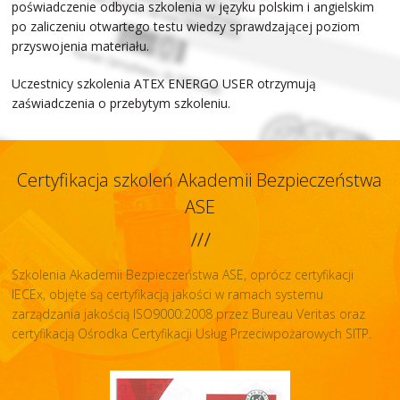
poświadczenie odbycia szkolenia w języku polskim i angielskim
po zaliczeniu otwartego testu wiedzy sprawdzającej poziom
przyswojenia materiału.
Uczestnicy szkolenia ATEX ENERGO USER otrzymują
zaświadczenia o przebytym szkoleniu.
Certyfikacja szkoleń Akademii Bezpieczeństwa
ASE
Szkolenia Akademii Bezpieczeństwa ASE, oprócz certyfikacji
IECEx, objęte są certyfikacją jakości w ramach systemu
zarządzania jakością ISO9000:2008 przez Bureau Veritas oraz
certyfikacją Ośrodka Certyfikacji Usług Przeciwpożarowych SITP.