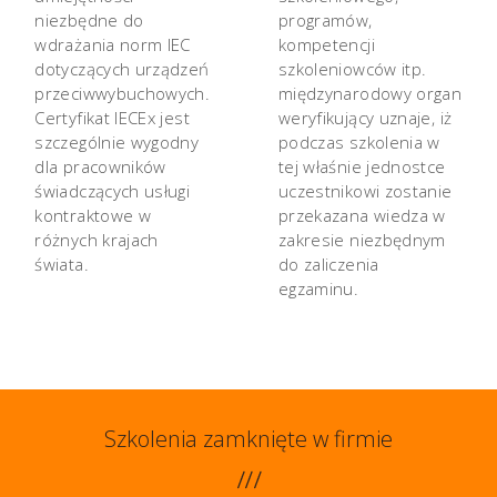
niezbędne do
programów,
wdrażania norm IEC
kompetencji
dotyczących urządzeń
szkoleniowców itp.
przeciwwybuchowych.
międzynarodowy organ
Certyfikat IECEx jest
weryfikujący uznaje, iż
szczególnie wygodny
podczas szkolenia w
dla pracowników
tej właśnie jednostce
świadczących usługi
uczestnikowi zostanie
kontraktowe w
przekazana wiedza w
różnych krajach
zakresie niezbędnym
świata.
do zaliczenia
egzaminu.
Szkolenia zamknięte w firmie