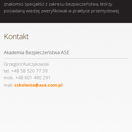
znakomici specjaliści z zakresu bezpieczeństwa, którzy
posiadaną wiedzę zweryfikowali w praktyce przemysłowej.
Kontakt
Akademia Bezpieczeństwa ASE
Grzegorz Kulczykowski
tel. +48 58 520 77 39
mob. +48 601 480 291
mail:
szkolenia@ase.com.pl