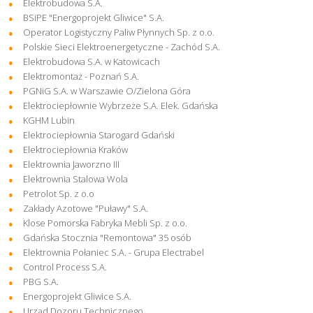
Elektrobudowa S.A.
BSiPE "Energoprojekt Gliwice" S.A.
Operator Logistyczny Paliw Płynnych Sp. z o.o.
Polskie Sieci Elektroenergetyczne - Zachód S.A.
Elektrobudowa S.A. w Katowicach
Elektromontaż - Poznań S.A.
PGNiG S.A. w Warszawie O/Zielona Góra
Elektrociepłownie Wybrzeże S.A. Elek. Gdańska
KGHM Lubin
Elektrociepłownia Starogard Gdański
Elektrociepłownia Kraków
Elektrownia Jaworzno III
Elektrownia Stalowa Wola
Petrolot Sp. z o.o
Zakłady Azotowe "Puławy" S.A.
Klose Pomorska Fabryka Mebli Sp. z o.o.
Gdańska Stocznia "Remontowa" 35 osób
Elektrownia Połaniec S.A. - Grupa Electrabel
Control Process S.A.
PBG S.A.
Energoprojekt Gliwice S.A.
Urząd Dozoru Technicznego