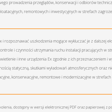
go prowadzenia przeglądów, konserwacji i odbiorów techniczny
ploatacyjnych, remontowych i inwestycyjnych w strefach zagro
x i rozpoznawać uszkodzenia mogące wykluczać je z dalszej eks
ntrole i czynności utrzymania ruchu instalacji pracujących w 
 oświetlenie i inne urządzenia Ex zgodnie z ich przeznaczeniem i
nością statyczną, skutkami wyładowań atmosferycznych oraz ni
lacyjne, konserwacyjne, remontowe i modernizacyjne w strefac
zkolenia, dostępny w wersji elektronicznej PDF oraz papierowej z 