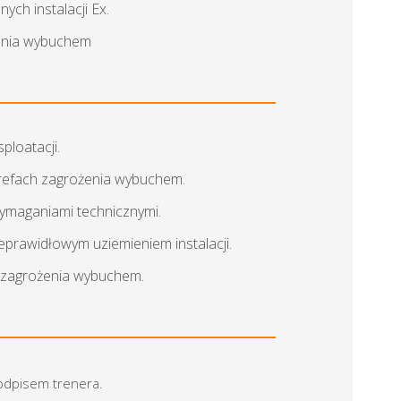
ch instalacji Ex.
żenia wybuchem
ploatacji.
strefach zagrożenia wybuchem.
 wymaganiami technicznymi.
eprawidłowym uziemieniem instalacji.
h zagrożenia wybuchem.
podpisem trenera.