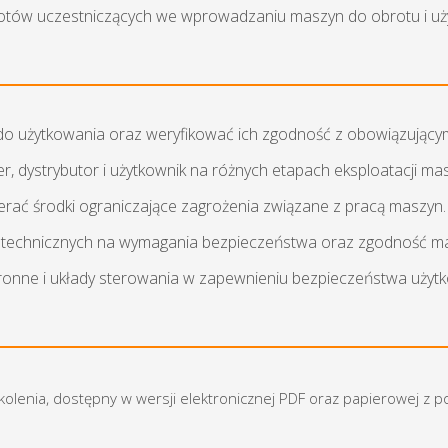
iotów uczestniczących we wprowadzaniu maszyn do obrotu i uż
o użytkowania oraz weryfikować ich zgodność z obowiązujący
er, dystrybutor i użytkownik na różnych etapach eksploatacji ma
erać środki ograniczające zagrożenia związane z pracą maszyn.
an technicznych na wymagania bezpieczeństwa oraz zgodność m
chronne i układy sterowania w zapewnieniu bezpieczeństwa uży
zkolenia, dostępny w wersji elektronicznej PDF oraz papierowej z 