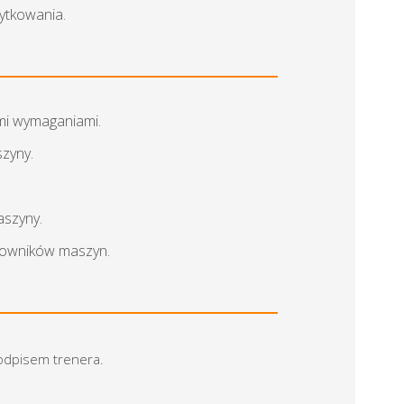
ytkowania.
mi wymaganiami.
szyny.
aszyny.
tkowników maszyn.
podpisem trenera.