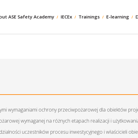
out ASE Safety Academy
IECEx
Trainings
E-learning
i wymaganiami ochrony przeciwpożarowej dla obiektów projekt
żarowej wymaganej na różnych etapach realizacji i użytkowania
alności uczestników procesu inwestycyjnego i właścicieli obi