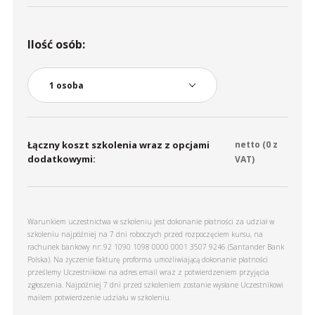
Ilość osób:
Łączny koszt szkolenia wraz z opcjami
netto (
0
z
dodatkowymi:
VAT)
Warunkiem uczestnictwa w szkoleniu jest dokonanie płatności za udział w
szkoleniu najpóźniej na 7 dni roboczych przed rozpoczęciem kursu, na
rachunek bankowy nr: 92 1090 1098 0000 0001 3507 9246 (Santander Bank
Polska). Na życzenie fakturę proforma umożliwiającą dokonanie płatności
prześlemy Uczestnikowi na adres email wraz z potwierdzeniem przyjęcia
zgłoszenia. Najpóźniej 7 dni przed szkoleniem zostanie wysłane Uczestnikowi
mailem potwierdzenie udziału w szkoleniu.