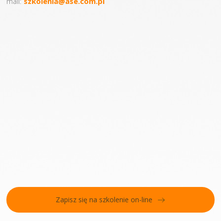
mail:
szkolenia@ase.com.pl
Zapisz się na szkolenie on-line