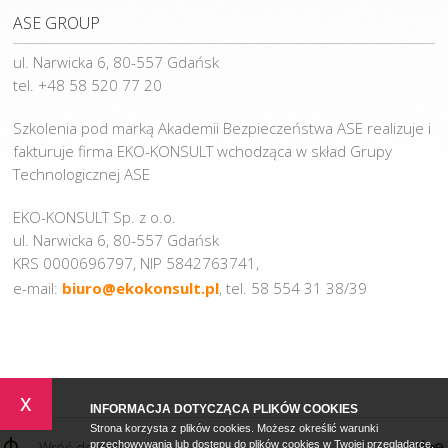
ASE GROUP
ul. Narwicka 6, 80-557 Gdańsk
tel. +48 58 520 77 20
Szkolenia pod marką Akademii Bezpieczeństwa ASE realizuje i
fakturuje firma EKO-KONSULT wchodząca w skład Grupy
Technologicznej ASE
EKO-KONSULT Sp. z o.o.
ul. Narwicka 6, 80-557 Gdańsk
KRS 0000696797, NIP 5842763741,
e-mail:
biuro@ekokonsult.pl
, tel. 58 554 31 38/39
x
INFORMACJA DOTYCZĄCA PLIKÓW COOKIES
Strona korzysta z plików cookies. Możesz określić warunki
Wróć do góry
przechowywania lub dostępu do plików cookies w Twojej przeglądarce.