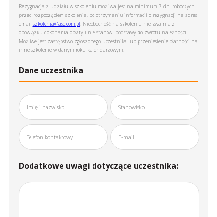
Rezygnacja z udziału w szkoleniu możliwa jest na minimum 7 dni roboczych
przed rozpoczęciem szkolenia, po otrzymaniu informacji o rezygnacji na adres
email
szkolenia@ase.com.pl
. Nieobecność na szkoleniu nie zwalnia z
obowiązku dokonania opłaty i nie stanowi podstawy do zwrotu należności.
Możliwe jest zastępstwo zgłoszonego uczestnika lub przeniesienie płatności na
inne szkolenie w danym roku kalendarzowym.
Dane uczestnika
Dodatkowe uwagi dotyczące uczestnika: