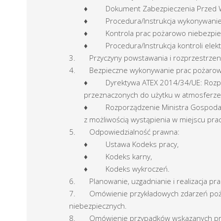
♦ Dokument Zabezpieczenia Przed 
♦ Procedura/Instrukcja wykonywanie 
♦ Kontrola prac pożarowo niebezpie
♦ Procedura/Instrukcja kontroli elektr
3. Przyczyny powstawania i rozprzestrzen
4. Bezpieczne wykonywanie prac pożarow
♦ Dyrektywa ATEX 2014/34/UE: Rozporz
przeznaczonych do użytku w atmosferze
♦ Rozporządzenie Ministra Gospodarki z
z możliwością wystąpienia w miejscu pr
5. Odpowiedzialność prawna:
♦ Ustawa Kodeks pracy,
♦ Kodeks karny,
♦ Kodeks wykroczeń.
6. Planowanie, uzgadnianie i realizacja p
7. Omówienie przykładowych zdarzeń pożar
niebezpiecznych.
8. Omówienie przypadków wskazanych prze