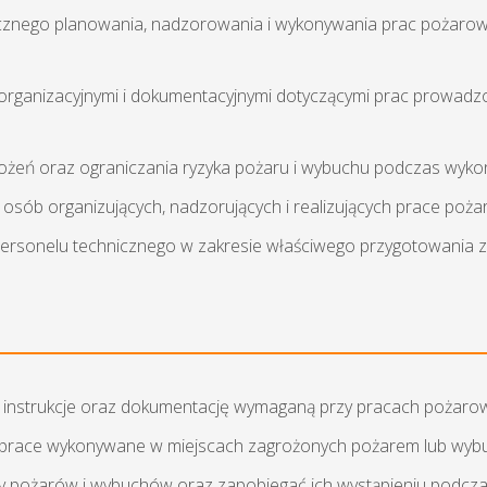
cznego planowania, nadzorowania i wykonywania prac pożarow
organizacyjnymi i dokumentacyjnymi dotyczącymi prac prowad
grożeń oraz ograniczania ryzyka pożaru i wybuchu podczas wyk
 osób organizujących, nadzorujących i realizujących prace poż
personelu technicznego w zakresie właściwego przygotowania z
, instrukcje oraz dokumentację wymaganą przy pracach pożaro
ać prace wykonywane w miejscach zagrożonych pożarem lub wyb
y pożarów i wybuchów oraz zapobiegać ich wystąpieniu podcza