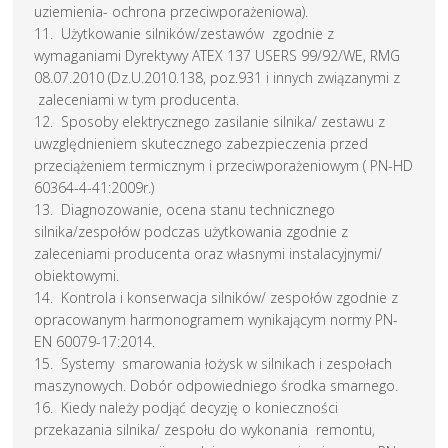
uziemienia- ochrona przeciwporażeniowa).
11. Użytkowanie silników/zestawów zgodnie z
wymaganiami Dyrektywy ATEX 137 USERS 99/92/WE, RMG
08.07.2010 (Dz.U.2010.138, poz.931 i innych związanymi z
zaleceniami w tym producenta.
12. Sposoby elektrycznego zasilanie silnika/ zestawu z
uwzględnieniem skutecznego zabezpieczenia przed
przeciążeniem termicznym i przeciwporażeniowym ( PN-HD
60364-4-41:2009r.)
13. Diagnozowanie, ocena stanu technicznego
silnika/zespołów podczas użytkowania zgodnie z
zaleceniami producenta oraz własnymi instalacyjnymi/
obiektowymi.
14. Kontrola i konserwacja silników/ zespołów zgodnie z
opracowanym harmonogramem wynikającym normy PN-
EN 60079-17:2014.
15. Systemy smarowania łożysk w silnikach i zespołach
maszynowych. Dobór odpowiedniego środka smarnego.
16. Kiedy należy podjąć decyzję o konieczności
przekazania silnika/ zespołu do wykonania remontu,