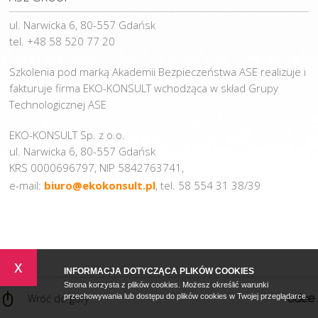
ul. Narwicka 6, 80-557 Gdańsk
tel. +48 58 520 77 20
Szkolenia pod marką Akademii Bezpieczeństwa ASE realizuje i
fakturuje firma EKO-KONSULT wchodząca w skład Grupy
Technologicznej ASE
EKO-KONSULT Sp. z o.o.
ul. Narwicka 6, 80-557 Gdańsk
KRS 0000696797, NIP 5842763741,
e-mail:
biuro@ekokonsult.pl
, tel. 58 554 31 38/39
x
INFORMACJA DOTYCZĄCA PLIKÓW COOKIES
Strona korzysta z plików cookies. Możesz określić warunki
Wróć do góry
przechowywania lub dostępu do plików cookies w Twojej przeglądarce.