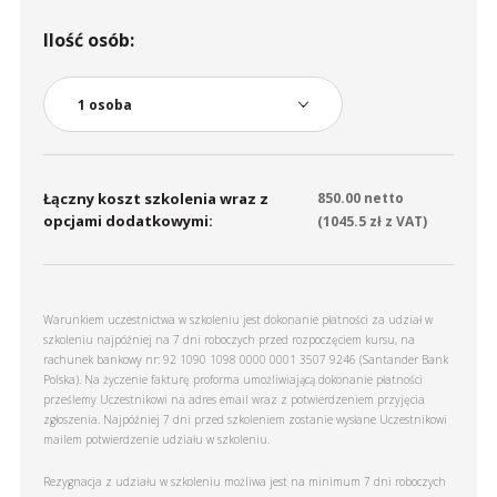
Ilość osób:
Łączny koszt szkolenia wraz z
850.00
netto
opcjami dodatkowymi:
(
1045.5
zł z VAT)
Warunkiem uczestnictwa w szkoleniu jest dokonanie płatności za udział w
szkoleniu najpóźniej na 7 dni roboczych przed rozpoczęciem kursu, na
rachunek bankowy nr: 92 1090 1098 0000 0001 3507 9246 (Santander Bank
Polska). Na życzenie fakturę proforma umożliwiającą dokonanie płatności
prześlemy Uczestnikowi na adres email wraz z potwierdzeniem przyjęcia
zgłoszenia. Najpóźniej 7 dni przed szkoleniem zostanie wysłane Uczestnikowi
mailem potwierdzenie udziału w szkoleniu.
Rezygnacja z udziału w szkoleniu możliwa jest na minimum 7 dni roboczych