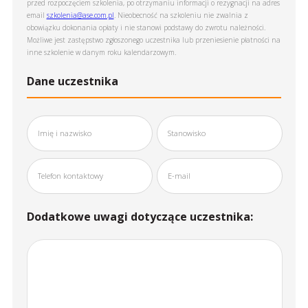
przed rozpoczęciem szkolenia, po otrzymaniu informacji o rezygnacji na adres
email
szkolenia@ase.com.pl
. Nieobecność na szkoleniu nie zwalnia z
obowiązku dokonania opłaty i nie stanowi podstawy do zwrotu należności.
Możliwe jest zastępstwo zgłoszonego uczestnika lub przeniesienie płatności na
inne szkolenie w danym roku kalendarzowym.
Dane uczestnika
Dodatkowe uwagi dotyczące uczestnika: