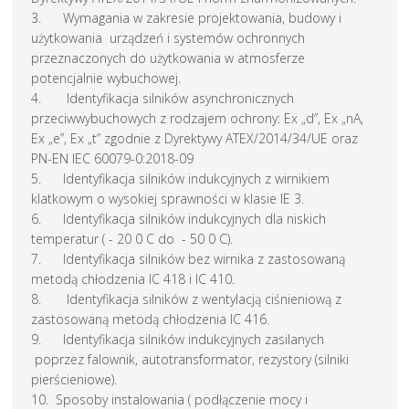
3. Wymagania w zakresie projektowania, budowy i
użytkowania urządzeń i systemów ochronnych
przeznaczonych do użytkowania w atmosferze
potencjalnie wybuchowej.
4. Identyfikacja silników asynchronicznych
przeciwwybuchowych z rodzajem ochrony: Ex „d”, Ex „nA,
Ex „e”, Ex „t” zgodnie z Dyrektywy ATEX/2014/34/UE oraz
PN-EN IEC 60079-0:2018-09
5. Identyfikacja silników indukcyjnych z wirnikiem
klatkowym o wysokiej sprawności w klasie IE 3.
6. Identyfikacja silników indukcyjnych dla niskich
temperatur ( - 20 0 C do - 50 0 C).
7. Identyfikacja silników bez wirnika z zastosowaną
metodą chłodzenia IC 418 i IC 410.
8. Identyfikacja silników z wentylacją ciśnieniową z
zastosowaną metodą chłodzenia IC 416.
9. Identyfikacja silników indukcyjnych zasilanych
poprzez falownik, autotransformator, rezystory (silniki
pierścieniowe).
10. Sposoby instalowania ( podłączenie mocy i