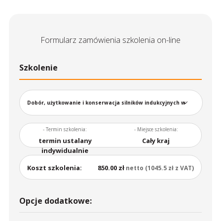
Formularz zamówienia szkolenia on-line
Szkolenie
Dobór, użytkowanie i konserwacja silników indukcyjnych w
wykonaniu przeciwwybuchowym instalowanych w atmosferach
- Termin szkolenia:
- Miejsce szkolenia:
termin ustalany
Cały kraj
indywidualnie
potencjalnie wybuchowych, gazowych i pyłowych
Koszt szkolenia:
850.00 zł
netto (1045.5 zł z VAT)
Opcje dodatkowe: