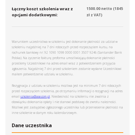
Łączny koszt szkolenia wraz z
1500.00
netto (
1845
opcjami dodatkowymi:
zł z VAT)
Warunkiem uczestnictwa w szkoleniu jest dokonanie płatności za udział w
szkoleniu najpóźniej na 7 dni roboczych przed rozpoczęciem kursu, na
rachunek bankowy nr: 92 1090 1098 0000 0001 3507 9246 (Santander Bank
Polska). Na życzenie fakturę proforma umożliwiającą dokonanie płatności
prześlemy Uczestnikowi na adres email wraz z potwierdzeniem przyjęcia
zgłoszenia. Najpóźniej 7 dni przed szkoleniem zostanie wysłane Uczestnikowi
mailem potwierdzenie udziału w szkoleniu.
Rezygnacja z udziału w szkoleniu możliwa jest na minimum 7 dni roboczych
przed rozpoczęciem szkolenia, po otrzymaniu informacji o rezygnacji na adres
email
szkolenia@ase.com.pl
. Nieobecność na szkoleniu nie zwalnia z
obowiązku dokonania opłaty i nie stanowi podstawy do zwrotu należności.
Możliwe jest zastępstwo zgłoszonego uczestnika lub przeniesienie płatności na
inne szkolenie w danym roku kalendarzowym.
Dane uczestnika