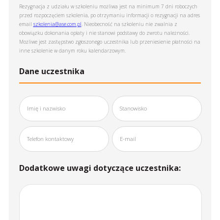
Rezygnacja z udziału w szkoleniu możliwa jest na minimum 7 dni roboczych
przed rozpoczęciem szkolenia, po otrzymaniu informacji o rezygnacji na adres
email
szkolenia@ase.com.pl
. Nieobecność na szkoleniu nie zwalnia z
obowiązku dokonania opłaty i nie stanowi podstawy do zwrotu należności.
Możliwe jest zastępstwo zgłoszonego uczestnika lub przeniesienie płatności na
inne szkolenie w danym roku kalendarzowym.
Dane uczestnika
Dodatkowe uwagi dotyczące uczestnika: