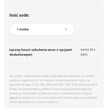
Ilość osób:
Łączny koszt szkolenia wraz z opcjami
netto (
0
z
dodatkowymi:
VAT)
Warunkiem uczestnictwa w szkoleniu jest dokonanie płatności za udział w
szkoleniu najpóźniej na 7 dni roboczych przed rozpoczęciem kursu, na
rachunek bankowy nr: 92 1090 1098 0000 0001 3507 9246 (Santander Bank
Polska). Na życzenie fakturę proforma umożliwiającą dokonanie płatności
prześlemy Uczestnikowi na adres email wraz z potwierdzeniem przyjęcia
zgłoszenia. Najpóźniej 7 dni przed szkoleniem zostanie wysłane Uczestnikowi
mailem potwierdzenie udziału w szkoleniu.