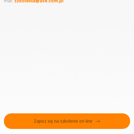
mail:
szkolenia@ase.com.pl
Zapisz się na szkolenie on-line