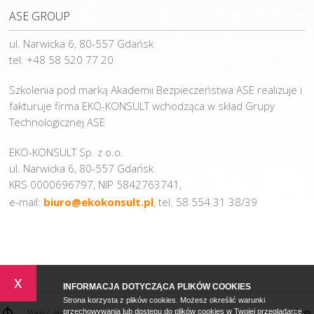
ASE GROUP
ul. Narwicka 6, 80-557 Gdańsk
tel. +48 58 520 77 20
Szkolenia pod marką Akademii Bezpieczeństwa ASE realizuje i
fakturuje firma EKO-KONSULT wchodząca w skład Grupy
Technologicznej ASE
EKO-KONSULT Sp. z o.o.
ul. Narwicka 6, 80-557 Gdańsk
KRS 0000696797, NIP 5842763741,
e-mail:
biuro@ekokonsult.pl
, tel. 58 554 31 38/39
x
INFORMACJA DOTYCZĄCA PLIKÓW COOKIES
Strona korzysta z plików cookies. Możesz określić warunki
Wróć do góry
przechowywania lub dostępu do plików cookies w Twojej przeglądarce.