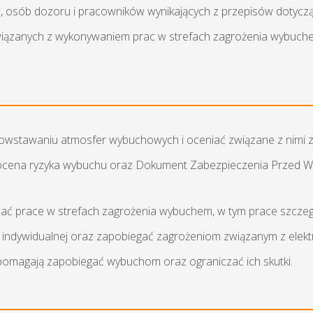
sób dozoru i pracowników wynikających z przepisów dotycz
wiązanych z wykonywaniem prac w strefach zagrożenia wybuch
powstawaniu atmosfer wybuchowych i oceniać związane z nimi z
ef, ocena ryzyka wybuchu oraz Dokument Zabezpieczenia Przed 
wać prace w strefach zagrożenia wybuchem, w tym prace szczeg
y indywidualnej oraz zapobiegać zagrożeniom związanym z elektr
e pomagają zapobiegać wybuchom oraz ograniczać ich skutki.