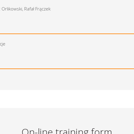
Orlikowski, Rafał Frączek
cje
On-line training form