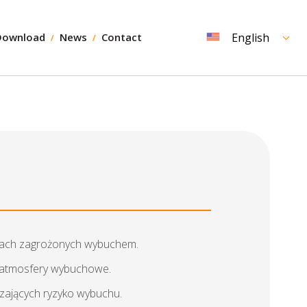
Download
News
Contact
English
niach zagrożonych wybuchem.
ć atmosfery wybuchowe.
zających ryzyko wybuchu.