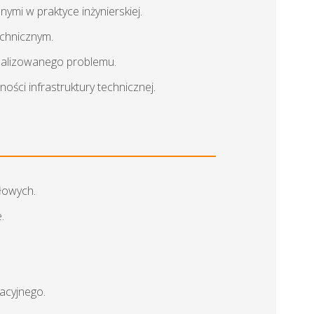
mi w praktyce inżynierskiej.
echnicznym.
nalizowanego problemu.
ści infrastruktury technicznej.
łowych.
.
acyjnego.