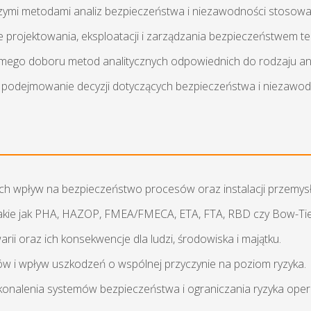
ymi metodami analiz bezpieczeństwa i niezawodności stosowany
sie projektowania, eksploatacji i zarządzania bezpieczeństwem t
mego doboru metod analitycznych odpowiednich do rodzaju a
 podejmowanie decyzji dotyczących bezpieczeństwa i niezawodno
ć ich wpływ na bezpieczeństwo procesów oraz instalacji przemys
 takie jak PHA, HAZOP, FMEA/FMECA, ETA, FTA, RBD czy Bow-Tie
ii oraz ich konsekwencje dla ludzi, środowiska i majątku.
w i wpływ uszkodzeń o wspólnej przyczynie na poziom ryzyka.
skonalenia systemów bezpieczeństwa i ograniczania ryzyka oper