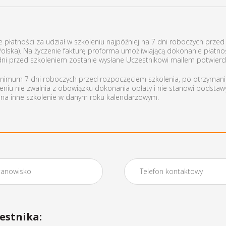
 płatności za udział w szkoleniu najpóźniej na 7 dni roboczych prze
ska). Na życzenie fakturę proforma umożliwiającą dokonanie płatnoś
 dni przed szkoleniem zostanie wysłane Uczestnikowi mailem potwierdz
minimum 7 dni roboczych przed rozpoczęciem szkolenia, po otrzymaniu
eniu nie zwalnia z obowiązku dokonania opłaty i nie stanowi podstaw
i na inne szkolenie w danym roku kalendarzowym.
estnika: