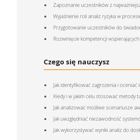
Zapoznanie uczestników z najważniejsz
Wyjaśnienie roli analiz ryzyka w proce
Przygotowanie uczestników do świado
Rozwinięcie kompetencji wspierających
Czego się nauczysz
Jak identyfikować zagrożenia i ocenia
Kiedy i w jakim celu stosować metody
Jak analizować możliwe scenariusze awar
Jak uwzględniać niezawodność systemó
Jak wykorzystywać wyniki analiz do do