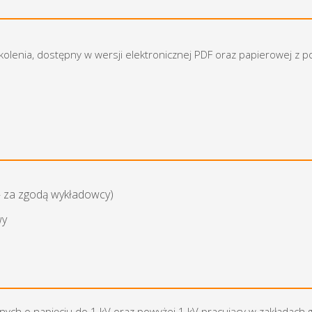
zkolenia, dostępny w wersji elektronicznej PDF oraz papierowej z 
— za zgodą wykładowcy)
wy
nych o napięciu do 1 kV oraz powyżej 1 kV pracujący w zakładach