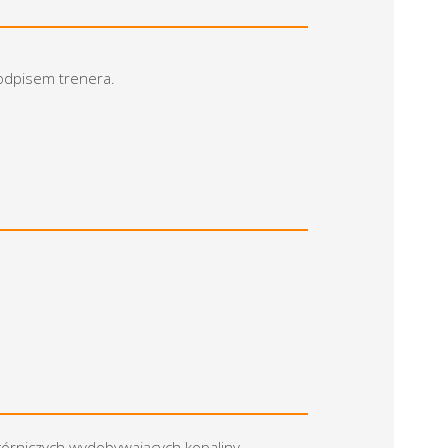
podpisem trenera.
 górniczych wydobywających kopaliny