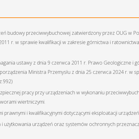
ządzeń budowy przeciwwybuchowej zatwierdzony przez OUG w P
011 r. w sprawie kwalifikacji w zakresie górnictwa i ratownictw
gania ustawy z dnia 9 czerwca 2011 r. Prawo Geologiczne i górn
porządzenia Ministra Przemysłu z dnia 25 czerwca 2024 r. w spra
z.992)
zpiecznej pracy przy urządzeniach w wykonaniu przeciwwybu
worami wiertniczymi.
prawnymi i kwalifikacyjnymi dotyczącymi eksploatacji urządzeń
a i użytkowania urządzeń oraz systemów ochronnych przeznac