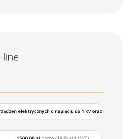
-line
ządzeń elektrycznych o napięciu do 1 kV oraz
1500.00 zł
netto (1845 zł z VAT)