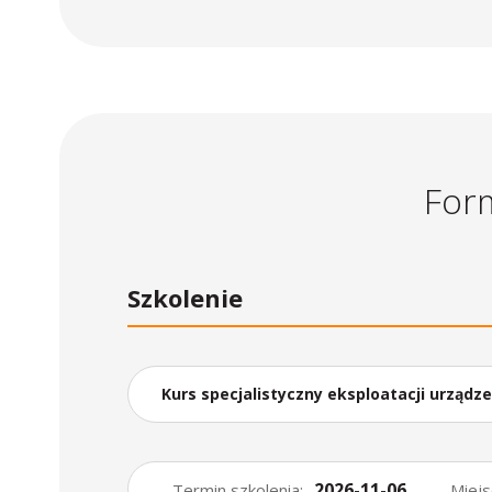
Form
Szkolenie
Kurs specjalistyczny eksploatacji urząd
powyżej 1 kV w zakładach górniczych wy
2026-11-06
- Termin szkolenia:
- Miejs