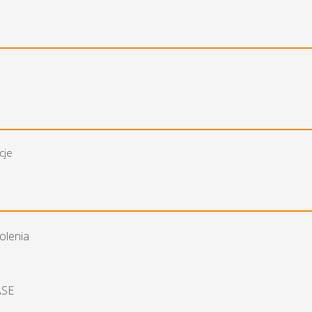
cje
olenia
ASE