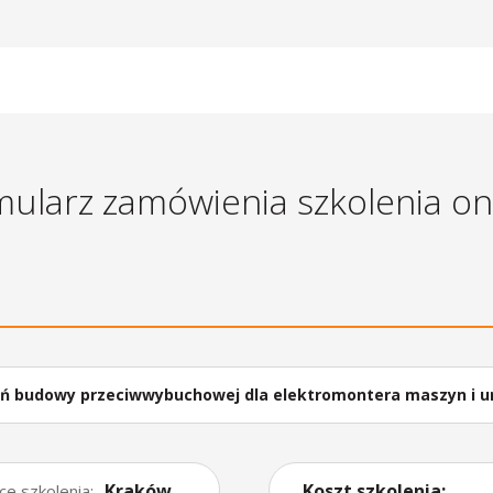
ularz zamówienia szkolenia on
zeń budowy przeciwwybuchowej dla elektromontera maszyn i ur
dobywających kopaliny otworami wiertniczymi
Kraków
Koszt szkolenia:
ce szkolenia: