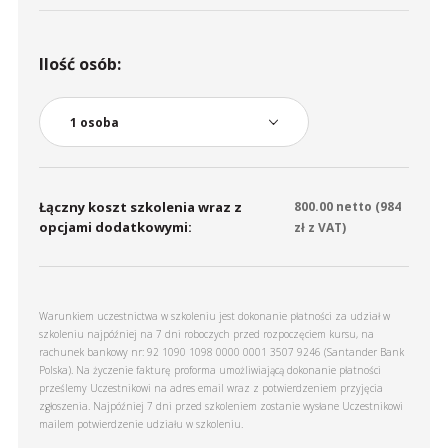
Ilość osób:
Łączny koszt szkolenia wraz z
800.00
netto (
984
opcjami dodatkowymi:
zł z VAT)
Warunkiem uczestnictwa w szkoleniu jest dokonanie płatności za udział w
szkoleniu najpóźniej na 7 dni roboczych przed rozpoczęciem kursu, na
rachunek bankowy nr: 92 1090 1098 0000 0001 3507 9246 (Santander Bank
Polska). Na życzenie fakturę proforma umożliwiającą dokonanie płatności
prześlemy Uczestnikowi na adres email wraz z potwierdzeniem przyjęcia
zgłoszenia. Najpóźniej 7 dni przed szkoleniem zostanie wysłane Uczestnikowi
mailem potwierdzenie udziału w szkoleniu.