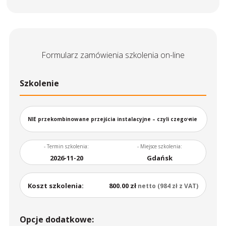
Formularz zamówienia szkolenia on-line
Szkolenie
NIE przekombinowane przejścia instalacyjne – czyli czego nie
znajdziesz w Europejskiej Ocenie Technicznej
- Termin szkolenia:
- Miejsce szkolenia:
2026-11-20
Gdańsk
Koszt szkolenia:
800.00 zł
netto (984 zł z VAT)
Opcje dodatkowe: