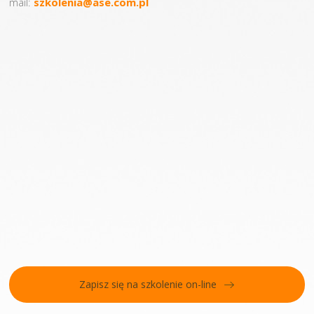
mail:
szkolenia@ase.com.pl
Zapisz się na szkolenie on-line