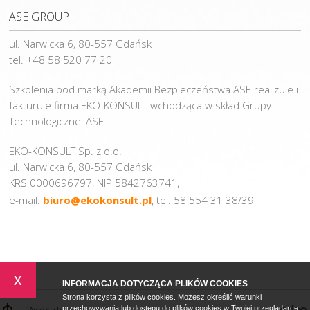
ASE GROUP
ul. Narwicka 6, 80-557 Gdańsk
tel. +48 58 520 77 20
Szkolenia pod marką Akademii Bezpieczeństwa ASE realizuje i
fakturuje firma EKO-KONSULT wchodząca w skład Grupy
Technologicznej ASE
EKO-KONSULT Sp. z o.o.
ul. Narwicka 6, 80-557 Gdańsk
KRS 0000696797, NIP 5842763741,
e-mail:
biuro@ekokonsult.pl
, tel. 58 554 31 38/39
x
INFORMACJA DOTYCZĄCA PLIKÓW COOKIES
Strona korzysta z plików cookies. Możesz określić warunki
przechowywania lub dostępu do plików cookies w Twojej przeglądarce.