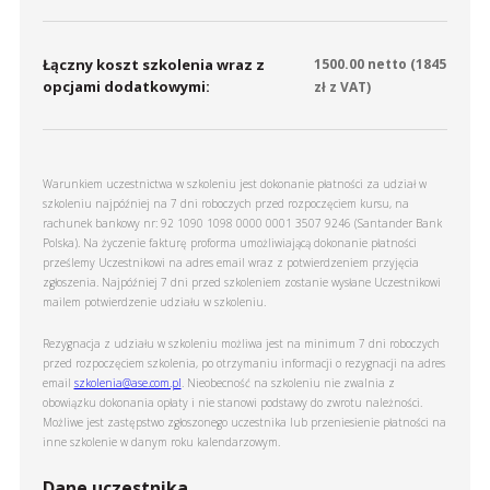
Łączny koszt szkolenia wraz z
1500.00
netto (
1845
opcjami dodatkowymi:
zł z VAT)
Warunkiem uczestnictwa w szkoleniu jest dokonanie płatności za udział w
szkoleniu najpóźniej na 7 dni roboczych przed rozpoczęciem kursu, na
rachunek bankowy nr: 92 1090 1098 0000 0001 3507 9246 (Santander Bank
Polska). Na życzenie fakturę proforma umożliwiającą dokonanie płatności
prześlemy Uczestnikowi na adres email wraz z potwierdzeniem przyjęcia
zgłoszenia. Najpóźniej 7 dni przed szkoleniem zostanie wysłane Uczestnikowi
mailem potwierdzenie udziału w szkoleniu.
Rezygnacja z udziału w szkoleniu możliwa jest na minimum 7 dni roboczych
przed rozpoczęciem szkolenia, po otrzymaniu informacji o rezygnacji na adres
email
szkolenia@ase.com.pl
. Nieobecność na szkoleniu nie zwalnia z
obowiązku dokonania opłaty i nie stanowi podstawy do zwrotu należności.
Możliwe jest zastępstwo zgłoszonego uczestnika lub przeniesienie płatności na
inne szkolenie w danym roku kalendarzowym.
Dane uczestnika