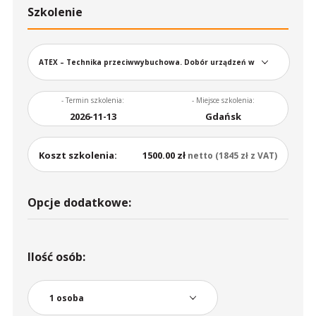
Szkolenie
ATEX – Technika przeciwwybuchowa. Dobór urządzeń w
wykonaniu przeciwwybuchowym w strefach zagrożenia
- Termin szkolenia:
- Miejsce szkolenia:
2026-11-13
Gdańsk
wybuchem gazów i pyłów
Koszt szkolenia:
1500.00 zł
netto (1845 zł z VAT)
Opcje dodatkowe:
Ilość osób: