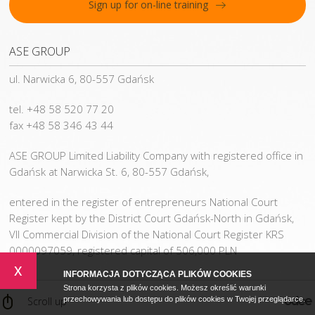
Sign up for on-line training
ASE GROUP
ul. Narwicka 6, 80-557 Gdańsk
tel. +48 58 520 77 20
fax +48 58 346 43 44
ASE GROUP Limited Liability Company with registered office in
Gdańsk at Narwicka St. 6, 80-557 Gdańsk,
entered in the register of entrepreneurs National Court
Register kept by the District Court Gdańsk-North in Gdańsk,
VII Commercial Division of the National Court Register KRS
0000097059, registered capital of 506,000 PLN
x
INFORMACJA DOTYCZĄCA PLIKÓW COOKIES
Strona korzysta z plików cookies. Możesz określić warunki
Scroll up
przechowywania lub dostępu do plików cookies w Twojej przeglądarce.