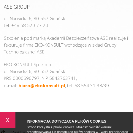
ASE GROUP
ul. Narwicka 6, 80-557 Gdańsk
tel. +48 58 520 77 20
Szkolenia pod marką Akademii Bezpieczeństwa ASE realizuje i
fakturuje firma EKO-KONSULT wchodząca w skład Grupy
Technologicznej ASE
EKO-KONSULT Sp. z o.o.
ul. Narwicka 6, 80-557 Gdańsk
KRS 0000696797, NIP 5842763741,
e-mail:
biuro@ekokonsult.pl
, tel. 58 554 31 38/39
x
INFORMACJA DOTYCZĄCA PLIKÓW COOKIES
Strona korzysta z plików cookies. Możesz określić warunki
Wróć do góry
przechowywania lub dostępu do plików cookies w Twojej przeglądarce.