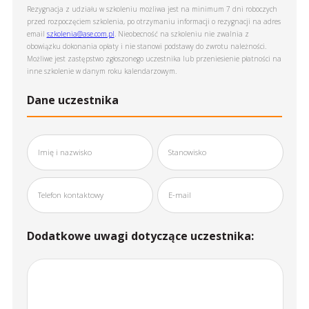
Rezygnacja z udziału w szkoleniu możliwa jest na minimum 7 dni roboczych
przed rozpoczęciem szkolenia, po otrzymaniu informacji o rezygnacji na adres
email
szkolenia@ase.com.pl
. Nieobecność na szkoleniu nie zwalnia z
obowiązku dokonania opłaty i nie stanowi podstawy do zwrotu należności.
Możliwe jest zastępstwo zgłoszonego uczestnika lub przeniesienie płatności na
inne szkolenie w danym roku kalendarzowym.
Dane uczestnika
Dodatkowe uwagi dotyczące uczestnika: