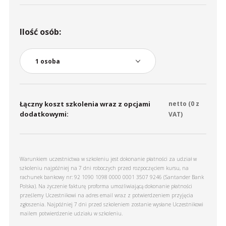
Ilość osób:
Łączny koszt szkolenia wraz z opcjami
netto (
0
z
dodatkowymi:
VAT)
Warunkiem uczestnictwa w szkoleniu jest dokonanie płatności za udział w
szkoleniu najpóźniej na 7 dni roboczych przed rozpoczęciem kursu, na
rachunek bankowy nr: 92 1090 1098 0000 0001 3507 9246 (Santander Bank
Polska). Na życzenie fakturę proforma umożliwiającą dokonanie płatności
prześlemy Uczestnikowi na adres email wraz z potwierdzeniem przyjęcia
zgłoszenia. Najpóźniej 7 dni przed szkoleniem zostanie wysłane Uczestnikowi
mailem potwierdzenie udziału w szkoleniu.