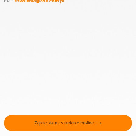
mail:
szkolenia@ase.com.pl
Zapisz się na szkolenie on-line