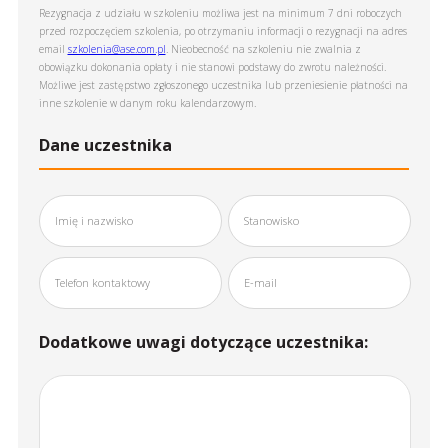
Rezygnacja z udziału w szkoleniu możliwa jest na minimum 7 dni roboczych
przed rozpoczęciem szkolenia, po otrzymaniu informacji o rezygnacji na adres
email
szkolenia@ase.com.pl
. Nieobecność na szkoleniu nie zwalnia z
obowiązku dokonania opłaty i nie stanowi podstawy do zwrotu należności.
Możliwe jest zastępstwo zgłoszonego uczestnika lub przeniesienie płatności na
inne szkolenie w danym roku kalendarzowym.
Dane uczestnika
Dodatkowe uwagi dotyczące uczestnika: