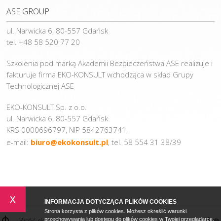
ASE GROUP
ul. Narwicka 6, 80-557 Gdańsk
tel. +48 58 520 77 20
Szkolenia pod marką Akademii Bezpieczeństwa ASE realizuje i
fakturuje firma EKO-KONSULT wchodząca w skład Grupy
Technologicznej ASE
EKO-KONSULT Sp. z o.o.
ul. Narwicka 6, 80-557 Gdańsk
KRS 0000696797, NIP 5842763741,
e-mail:
biuro@ekokonsult.pl
, tel. 58 554 31 38/39
x
INFORMACJA DOTYCZĄCA PLIKÓW COOKIES
Strona korzysta z plików cookies. Możesz określić warunki
Wróć do góry
przechowywania lub dostępu do plików cookies w Twojej przeglądarce.