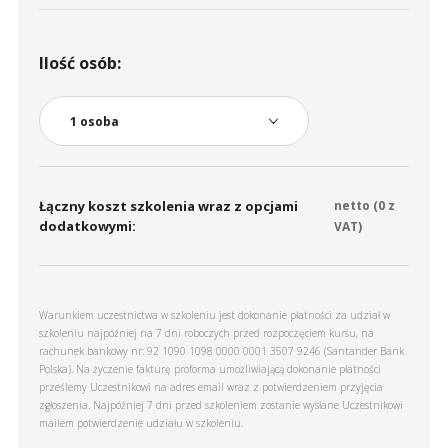
Ilość osób:
Łączny koszt szkolenia wraz z opcjami
netto (
0
z
dodatkowymi:
VAT)
Warunkiem uczestnictwa w szkoleniu jest dokonanie płatności za udział w
szkoleniu najpóźniej na 7 dni roboczych przed rozpoczęciem kursu, na
rachunek bankowy nr: 92 1090 1098 0000 0001 3507 9246 (Santander Bank
Polska). Na życzenie fakturę proforma umożliwiającą dokonanie płatności
prześlemy Uczestnikowi na adres email wraz z potwierdzeniem przyjęcia
zgłoszenia. Najpóźniej 7 dni przed szkoleniem zostanie wysłane Uczestnikowi
mailem potwierdzenie udziału w szkoleniu.