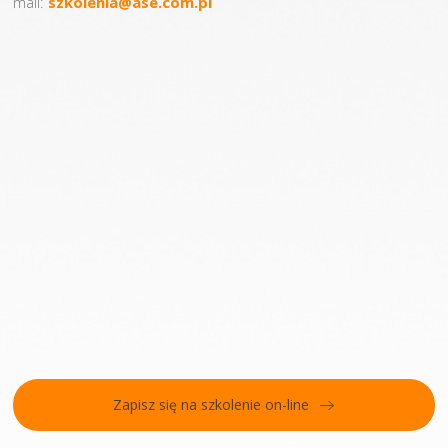
mail:
szkolenia@ase.com.pl
Zapisz się na szkolenie on-line