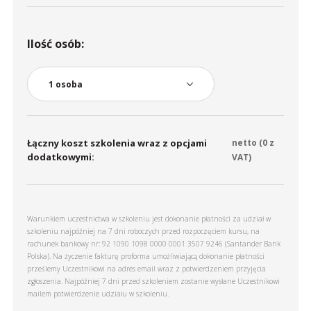
Ilość osób:
Łączny koszt szkolenia wraz z opcjami
netto (
0
z
dodatkowymi:
VAT)
Warunkiem uczestnictwa w szkoleniu jest dokonanie płatności za udział w
szkoleniu najpóźniej na 7 dni roboczych przed rozpoczęciem kursu, na
rachunek bankowy nr: 92 1090 1098 0000 0001 3507 9246 (Santander Bank
Polska). Na życzenie fakturę proforma umożliwiającą dokonanie płatności
prześlemy Uczestnikowi na adres email wraz z potwierdzeniem przyjęcia
zgłoszenia. Najpóźniej 7 dni przed szkoleniem zostanie wysłane Uczestnikowi
mailem potwierdzenie udziału w szkoleniu.