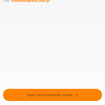
mail:
szkolenia@ase.com.pl
Zapisz się na szkolenie on-line