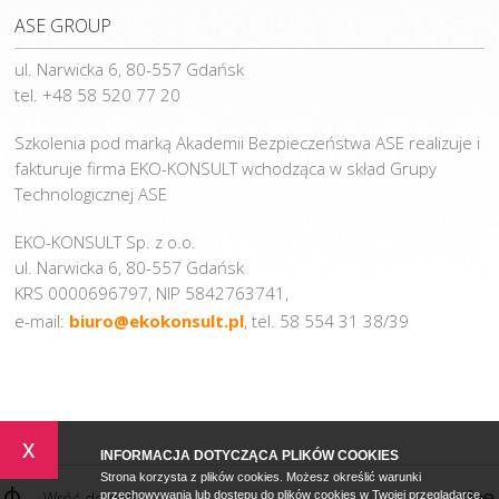
ASE GROUP
ul. Narwicka 6, 80-557 Gdańsk
tel. +48 58 520 77 20
Szkolenia pod marką Akademii Bezpieczeństwa ASE realizuje i
fakturuje firma EKO-KONSULT wchodząca w skład Grupy
Technologicznej ASE
EKO-KONSULT Sp. z o.o.
ul. Narwicka 6, 80-557 Gdańsk
KRS 0000696797, NIP 5842763741,
e-mail:
biuro@ekokonsult.pl
, tel. 58 554 31 38/39
x
INFORMACJA DOTYCZĄCA PLIKÓW COOKIES
Strona korzysta z plików cookies. Możesz określić warunki
Wróć do góry
przechowywania lub dostępu do plików cookies w Twojej przeglądarce.