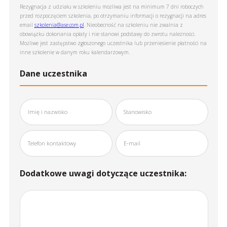
Rezygnacja z udziału w szkoleniu możliwa jest na minimum 7 dni roboczych
przed rozpoczęciem szkolenia, po otrzymaniu informacji o rezygnacji na adres
email
szkolenia@ase.com.pl
. Nieobecność na szkoleniu nie zwalnia z
obowiązku dokonania opłaty i nie stanowi podstawy do zwrotu należności.
Możliwe jest zastępstwo zgłoszonego uczestnika lub przeniesienie płatności na
inne szkolenie w danym roku kalendarzowym.
Dane uczestnika
Dodatkowe uwagi dotyczące uczestnika: