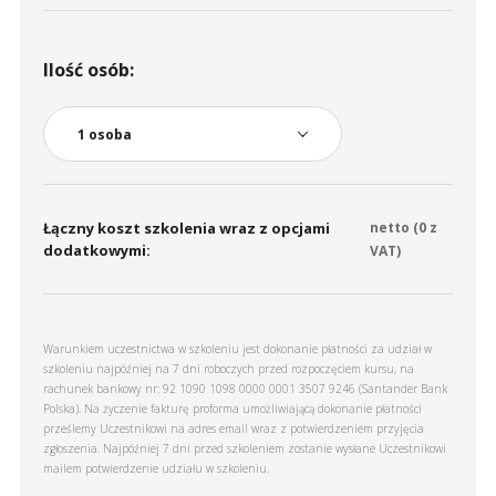
Ilość osób:
Łączny koszt szkolenia wraz z opcjami
netto (
0
z
dodatkowymi:
VAT)
Warunkiem uczestnictwa w szkoleniu jest dokonanie płatności za udział w
szkoleniu najpóźniej na 7 dni roboczych przed rozpoczęciem kursu, na
rachunek bankowy nr: 92 1090 1098 0000 0001 3507 9246 (Santander Bank
Polska). Na życzenie fakturę proforma umożliwiającą dokonanie płatności
prześlemy Uczestnikowi na adres email wraz z potwierdzeniem przyjęcia
zgłoszenia. Najpóźniej 7 dni przed szkoleniem zostanie wysłane Uczestnikowi
mailem potwierdzenie udziału w szkoleniu.