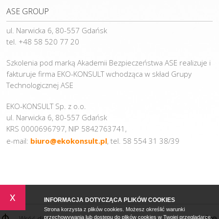
ASE GROUP
ul. Narwicka 6, 80-557 Gdańsk
tel. +48 58 520 77 20
Szkolenia pod marką Akademii Bezpieczeństwa ASE realizuje i
fakturuje firma EKO-KONSULT wchodząca w skład Grupy
Technologicznej ASE
EKO-KONSULT Sp. z o.o.
ul. Narwicka 6, 80-557 Gdańsk
KRS 0000696797, NIP 5842763741,
e-mail:
biuro@ekokonsult.pl
, tel. 58 554 31 38/39
x
INFORMACJA DOTYCZĄCA PLIKÓW COOKIES
Strona korzysta z plików cookies. Możesz określić warunki
Wróć do góry
przechowywania lub dostępu do plików cookies w Twojej przeglądarce.