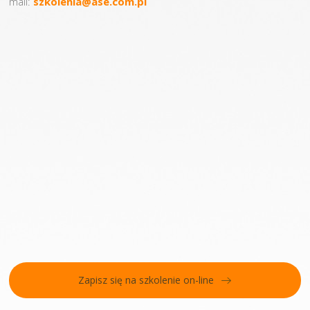
mail:
szkolenia@ase.com.pl
Zapisz się na szkolenie on-line