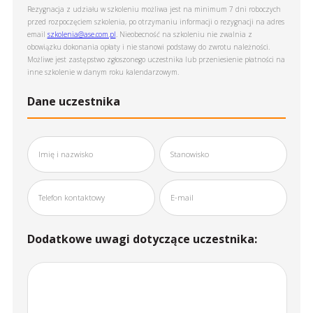
Rezygnacja z udziału w szkoleniu możliwa jest na minimum 7 dni roboczych
przed rozpoczęciem szkolenia, po otrzymaniu informacji o rezygnacji na adres
email
szkolenia@ase.com.pl
. Nieobecność na szkoleniu nie zwalnia z
obowiązku dokonania opłaty i nie stanowi podstawy do zwrotu należności.
Możliwe jest zastępstwo zgłoszonego uczestnika lub przeniesienie płatności na
inne szkolenie w danym roku kalendarzowym.
Dane uczestnika
Dodatkowe uwagi dotyczące uczestnika: