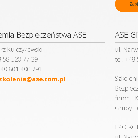
Zapi
emia Bezpieczeństwa ASE
ASE 
rz Kulczykowski
ul. Narw
8 58 520 77 39
tel. +48
48 601 480 291
Szkolen
zkolenia@ase.com.pl
Bezpiecz
firma E
Grupy T
EKO-KON
ul. Narw