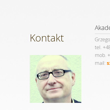
Akad
Kontakt
Grzego
tel. +4
mob. +
mail:
s