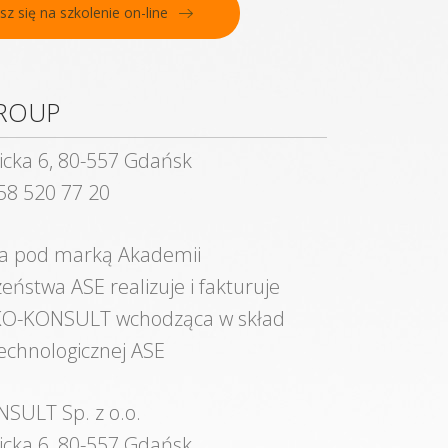
sz się na szkolenie on-line
GROUP
icka 6, 80-557 Gdańsk
 58 520 77 20
ia pod marką Akademii
eństwa ASE realizuje i fakturuje
KO-KONSULT wchodząca w skład
echnologicznej ASE
SULT Sp. z o.o.
icka 6, 80-557 Gdańsk