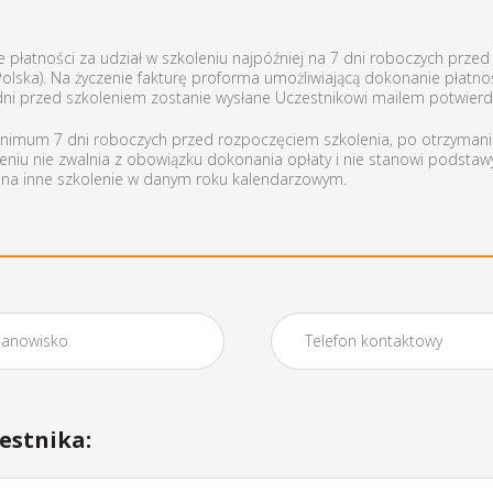
 płatności za udział w szkoleniu najpóźniej na 7 dni roboczych prze
ska). Na życzenie fakturę proforma umożliwiającą dokonanie płatnoś
 dni przed szkoleniem zostanie wysłane Uczestnikowi mailem potwierdz
minimum 7 dni roboczych przed rozpoczęciem szkolenia, po otrzymaniu
eniu nie zwalnia z obowiązku dokonania opłaty i nie stanowi podstaw
i na inne szkolenie w danym roku kalendarzowym.
estnika: