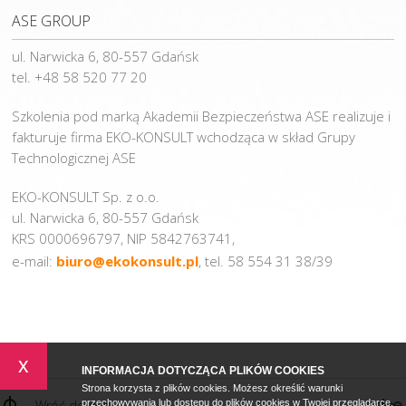
ASE GROUP
ul. Narwicka 6, 80-557 Gdańsk
tel. +48 58 520 77 20
Szkolenia pod marką Akademii Bezpieczeństwa ASE realizuje i
fakturuje firma EKO-KONSULT wchodząca w skład Grupy
Technologicznej ASE
EKO-KONSULT Sp. z o.o.
ul. Narwicka 6, 80-557 Gdańsk
KRS 0000696797, NIP 5842763741,
e-mail:
biuro@ekokonsult.pl
, tel. 58 554 31 38/39
x
INFORMACJA DOTYCZĄCA PLIKÓW COOKIES
Strona korzysta z plików cookies. Możesz określić warunki
Wróć do góry
przechowywania lub dostępu do plików cookies w Twojej przeglądarce.