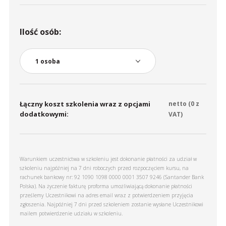
Ilość osób:
Łączny koszt szkolenia wraz z opcjami
netto (
0
z
dodatkowymi:
VAT)
Warunkiem uczestnictwa w szkoleniu jest dokonanie płatności za udział w
szkoleniu najpóźniej na 7 dni roboczych przed rozpoczęciem kursu, na
rachunek bankowy nr: 92 1090 1098 0000 0001 3507 9246 (Santander Bank
Polska). Na życzenie fakturę proforma umożliwiającą dokonanie płatności
prześlemy Uczestnikowi na adres email wraz z potwierdzeniem przyjęcia
zgłoszenia. Najpóźniej 7 dni przed szkoleniem zostanie wysłane Uczestnikowi
mailem potwierdzenie udziału w szkoleniu.