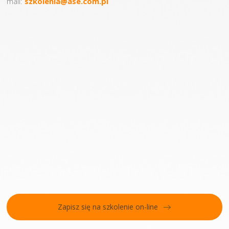
mail:
szkolenia@ase.com.pl
Zapisz się na szkolenie on-line