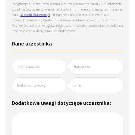
Rezygnacja z udziału w szkoleniu możliwa jest na minimum 7 dni roboczych
przed rozpoczęciem szkolenia, po otrzymaniu informacji o rezygnacji na adres
email
szkolenia@ase.com.pl
. Nieobecność na szkoleniu nie zwalnia z
obowiązku dokonania opłaty i nie stanowi podstawy do zwrotu należności.
Możliwe jest zastępstwo zgłoszonego uczestnika lub przeniesienie płatności na
inne szkolenie w danym roku kalendarzowym.
Dane uczestnika
Dodatkowe uwagi dotyczące uczestnika: