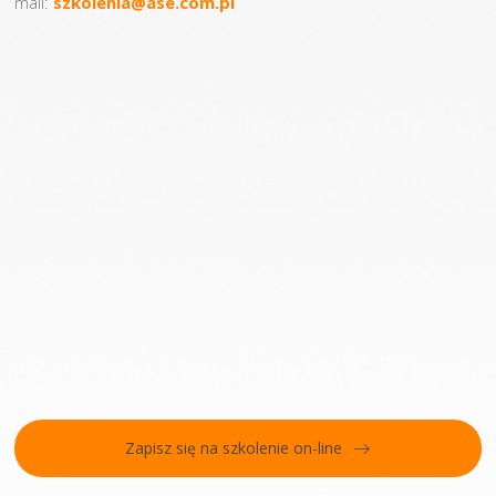
mail:
szkolenia@ase.com.pl
Zapisz się na szkolenie on-line