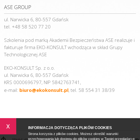
ASE GROUP
ul. Narwicka 6, 80-557 Gdańsk
tel. +48 58 520 77 20
Szkolenia pod marką Akademii Bezpieczeństwa ASE realizuje i
fakturuje firma EKO-KONSULT wchodząca w skład Grupy
Technologicznej ASE
EKO-KONSULT Sp. z o.o.
ul. Narwicka 6, 80-557 Gdańsk
KRS 0000696797, NIP 5842763741,
e-mail:
biuro@ekokonsult.pl
, tel. 58 554 31 38/39
x
INFORMACJA DOTYCZĄCA PLIKÓW COOKIES
Strona korzysta z plików cookies. Możesz określić warunki
Wróć do góry
przechowywania lub dostępu do plików cookies w Twojej przeglądarce.