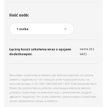
Ilość osób:
Łączny koszt szkolenia wraz z opcjami
netto (
0
z
dodatkowymi:
VAT)
Warunkiem uczestnictwa w szkoleniu jest dokonanie płatności za udział w
szkoleniu najpóźniej na 7 dni roboczych przed rozpoczęciem kursu, na
rachunek bankowy nr: 92 1090 1098 0000 0001 3507 9246 (Santander Bank
Polska). Na życzenie fakturę proforma umożliwiającą dokonanie płatności
prześlemy Uczestnikowi na adres email wraz z potwierdzeniem przyjęcia
zgłoszenia. Najpóźniej 7 dni przed szkoleniem zostanie wysłane Uczestnikowi
mailem potwierdzenie udziału w szkoleniu.