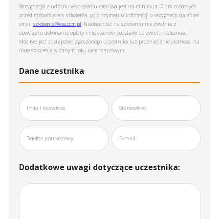
Rezygnacja z udziału w szkoleniu możliwa jest na minimum 7 dni roboczych
przed rozpoczęciem szkolenia, po otrzymaniu informacji o rezygnacji na adres
email
szkolenia@ase.com.pl
. Nieobecność na szkoleniu nie zwalnia z
obowiązku dokonania opłaty i nie stanowi podstawy do zwrotu należności.
Możliwe jest zastępstwo zgłoszonego uczestnika lub przeniesienie płatności na
inne szkolenie w danym roku kalendarzowym.
Dane uczestnika
Dodatkowe uwagi dotyczące uczestnika: